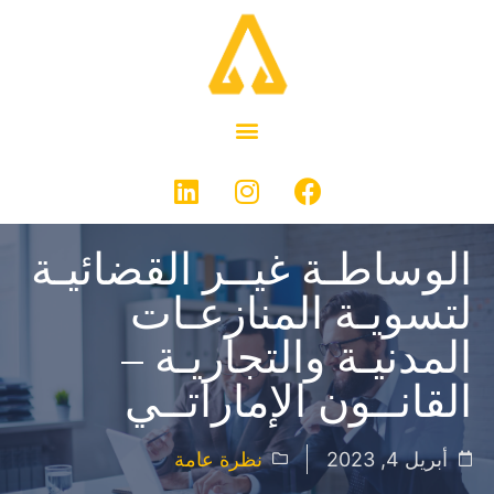
الوساطـة غيــر القضائيـة
لتسويـة المنازعـات
المدنيـة والتجاريـة –
القانــون الإماراتــي
أبريل 4, 2023
نظرة عامة