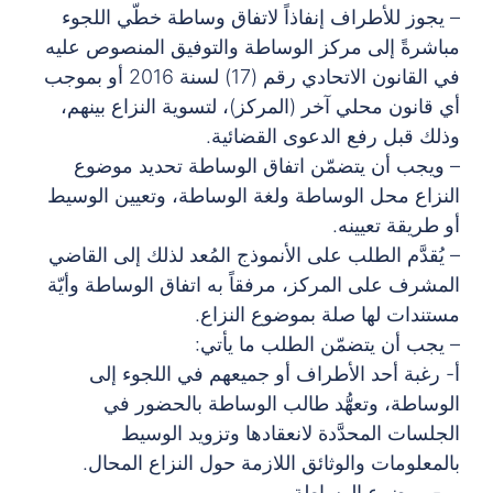
– يجوز للأطراف إنفاذاً لاتفاق وساطة خطّي اللجوء
مباشرةً إلى مركز الوساطة والتوفيق المنصوص عليه
في القانون الاتحادي رقم (17) لسنة 2016 أو بموجب
أي قانون محلي آخر (المركز)، لتسوية النزاع بينهم،
وذلك قبل رفع الدعوى القضائية.
– ويجب أن يتضمّن اتفاق الوساطة تحديد موضوع
النزاع محل الوساطة ولغة الوساطة، وتعيين الوسيط
أو طريقة تعيينه.
– يُقدَّم الطلب على الأنموذج المُعد لذلك إلى القاضي
المشرف على المركز، مرفقاً به اتفاق الوساطة وأيّة
مستندات لها صلة بموضوع النزاع.
– يجب أن يتضمّن الطلب ما يأتي:
أ- رغبة أحد الأطراف أو جميعهم في اللجوء إلى
الوساطة، وتعهُّد طالب الوساطة بالحضور في
الجلسات المحدَّدة لانعقادها وتزويد الوسيط
بالمعلومات والوثائق اللازمة حول النزاع المحال.
ب- موضوع الوساطة.