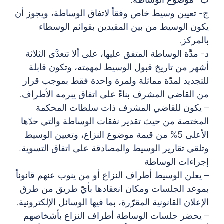
ج- تعيين وسيط خاص وفقاً لاتفاق الوساطة، ويجوز أن
يكون الوسيط من بين المقيدين بقوائم الوسطاء
بالمركز.
د- مدَّة الوساطة المتفق عليها، على ألا تتعدَّى الثلاثة
أشهر من تاريخ قبول الوسيط لمهمته، وتكون قابلة
للتجديد لمدّة مماثلة ولمرة واحدة فقط بموجب قرار
من القاضي المشرف بناءً على اتفاق يبرمه الأطراف.
– يكون للقاضي المشرف ذات سلطات المحكمة
المختصة من حيث تقدير نفقات الوساطة والتي حدّها
الأعلى 5% من قيمة موضوع النزاع، وتعيين الوسيط
وتلقي تقارير الوسيط والمصادقة على اتفاق التسوية.
إجراءات الوساطة
– يعلن الوسيط أطراف النزاع أو من ينوب عنهم قانوناً
بموعد الجلسات ومكان انعقادها بأيّ طريق من طرق
الإعلان القانونية المقرّرة، بما فيها الوسائل الإلكترونية.
– يحضر جلسات الوساطة أطراف النزاع بأشخاصهم