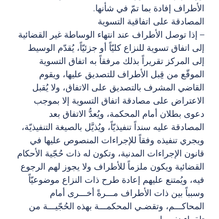
الأطراف إفادة بما تمّ في شأنها.
المصادقة على اتفاقية التسوية
– إذا توصل الأطراف عند انتهاء الوساطة غير القضائية
إلى اتفاق تسوية للنزاع كليّاً أو جزئيّاً، يُقدّم الوسيط
إلى المركز تقريراً بذلك مرفقاً به اتفاق التسوية
الموقّع من قِبل الأطراف للتصديق عليها، ويقوم
القاضي المشرف بالتصديق على الاتفاق، ولا يُقبل
الاعتراض على مصادقة اتفاق التسوية إلا بموجب
دعوى بطلان أمام المحكمة، ويُعدُّ الاتفاق بعد
المصادقة عليه سنداً تنفيذيّاً، ويُذيَّل بالصيغة التنفيذيّة،
ويجري تنفيذه وفقاً للإجراءات المنصوص عليها في
قانون الإجراءات المدنية، وتكون له ذات حُجّية الأحكام
القضائية ويكون ملزماً للأطراف ولا يجوز لهم الرجوع
فيه، ويُمتنع عليهم إعادة طرح ذات النزاع موضوعيّاً
وسبباً بين ذات الأطراف مـــرةً أخـــرى أمام
المحاكـــم، وتقضـي المحكمـــة بهذه الحُجّيـــة من