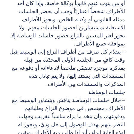
أو من ينوب عنهم قانوناً بوكالة خاصة، وإذا كان أحد
الأطراف شخصاً اعتباريّاً وجب أن يحضر الجلسات
ممثله القانوني أو وكيله الخاص، ويجوز للأطراف
الاستعانة بمستشارين لحضور الجلسات معهم، ولا
يجوز لغير المعنيين بالنزاع حضور جلسات الوساطة إلا
بموافقة جميع الأطراف.
– يتقدّم كل طرف من أطراف النزاع إلى الوسيط قبل
وقت كافٍ من الجلسة الأولى المحدّدة من قِبله
بمذكرة موجزة تتضمّن ملخصاً لادعاءاته أو دفوعه مع
المستندات التي يستند إليها، ولا يتم تبادل هذه
المذكرات والمستندات بين الأطراف.
جلسات الوساطة
– خلال جلسات الوساطة يناقش ويتشاور الوسيط مع
الأطراف مجتمعين في موضوع النزاع وطلباتهم
ودفوعهم، وأن يتخذ ما يراه مناسباً لتقريب وجهات
النظر بينهم بهدف الوصول إلى حل وديّ، ويجوز له
لهذه الغاية إبداء رأيه إذا طلب منه الأطراف وتقييم