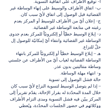
أ- توقيع الأطراف على اتفاقية التسوية.
ب- اتفاق الأطراف والوسيط على إنهاء الوساطة غير
القضائية قبل الوصول إلى اتفاق لأيّ سبب كان.
ج- إعلان أيّ من الأطراف للوسيط أو المركز بعدم
رغبته في متابعة الوساطة غير القضائية.
د- إبلاغ الوسيط خطيّاً أو إلكترونيّاً للمركز بعدم جدوى
الوساطة غير القضائية وانتفاء أيّ إمكانيّة للوصول إل
حلّ للنزاع.
هـ – إبلاغ الوسيط خطيّاً أو إلكترونيّاً للمركز بانتهاء
الوساطة القضائية لغياب أيّ من الأطراف عن جلستي
وساطة متتاليتين بدون عذر.
و- انتهاء مهلة الوساطة.
حالة فشل الوصول إلى تسوية
– إذا لم يتوصل الوسيط لتسوية النزاع لأيّ سبب كان
خلال المدة المحدّدة له بقرار الإحالة، يقدّم تقريراً إلى
المركز يبيّن فيه فشل التسوية ومدى التزام الأطراف
ووكلائهم في حضور الجلسات المحدّدة، ويُعطي