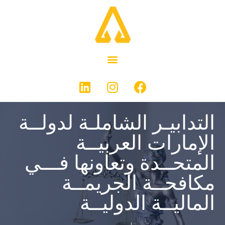
التدابيـر الشاملـة لدولــة
الإمارات العربيــة
المتحــدة وتعاونها فـــي
مكافحــة الجريمــة
الماليــة الدوليــة